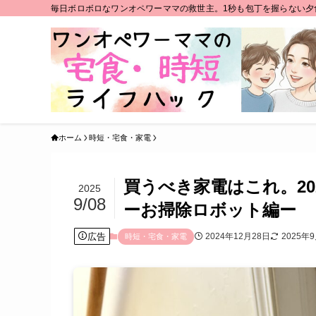
毎日ボロボロなワンオペワーママの救世主。1秒も包丁を握らない夕
ホーム
時短・宅食・家電
買うべき家電はこれ。2
2025
9/08
ーお掃除ロボット編ー
広告
2024年12月28日
2025年
時短・宅食・家電