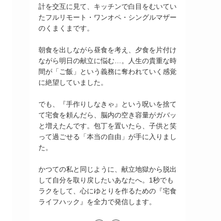
計を交互に見て、キッチンで白目をむいてい
たフルリモート・ワンオペ・シングルマザー
のくまくまです。
朝食を出しながら昼食を考え、夕食を片付け
ながら明日の献立に悩む…。人生の貴重な時
間が「ご飯」という義務に奪われていく感覚
に絶望していました。
でも、『手作りしなきゃ』という呪いを捨て
て宅食を頼んだら、脳内の空き容量がガバッ
と増えたんです。包丁を置いたら、子供と笑
って過ごせる「本当の自由」が手に入りまし
た。
かつての私と同じように、献立地獄から脱出
して自分を取り戻したいあなたへ。1秒でも
ラクをして、心にゆとりを作るための『宅食
ライフハック』を全力で発信します。