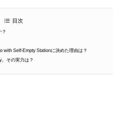
目次
か？
 with Self-Empty Stationに決めた理由は？
fy。その実力は？