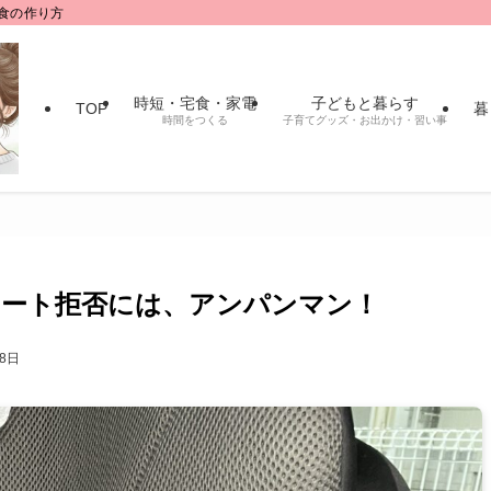
食の作り方
時短・宅食・家電
子どもと暮らす
TOP
暮
時間をつくる
子育てグッズ・お出かけ・習い事
ート拒否には、アンパンマン！
月8日