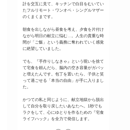
計を交互に見て、キッチンで白目をむいてい
たフルリモート・ワンオペ・シングルマザー
のくまくまです。
朝食を出しながら昼食を考え、夕食を片付け
ながら明日の献立に悩む…。人生の貴重な時
間が「ご飯」という義務に奪われていく感覚
に絶望していました。
でも、『手作りしなきゃ』という呪いを捨て
て宅食を頼んだら、脳内の空き容量がガバッ
と増えたんです。包丁を置いたら、子供と笑
って過ごせる「本当の自由」が手に入りまし
た。
かつての私と同じように、献立地獄から脱出
して自分を取り戻したいあなたへ。1秒でも
ラクをして、心にゆとりを作るための『宅食
ライフハック』を全力で発信します。