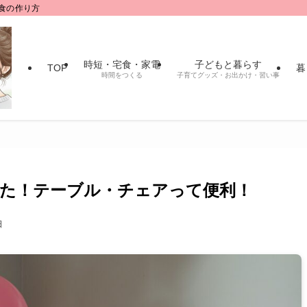
食の作り方
時短・宅食・家電
子どもと暮らす
TOP
暮
時間をつくる
子育てグッズ・お出かけ・習い事
た！テーブル・チェアって便利！
日