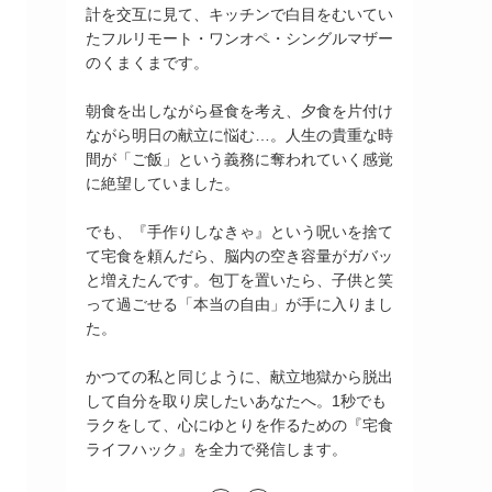
計を交互に見て、キッチンで白目をむいてい
たフルリモート・ワンオペ・シングルマザー
のくまくまです。
朝食を出しながら昼食を考え、夕食を片付け
ながら明日の献立に悩む…。人生の貴重な時
間が「ご飯」という義務に奪われていく感覚
に絶望していました。
でも、『手作りしなきゃ』という呪いを捨て
て宅食を頼んだら、脳内の空き容量がガバッ
と増えたんです。包丁を置いたら、子供と笑
って過ごせる「本当の自由」が手に入りまし
た。
かつての私と同じように、献立地獄から脱出
して自分を取り戻したいあなたへ。1秒でも
ラクをして、心にゆとりを作るための『宅食
ライフハック』を全力で発信します。